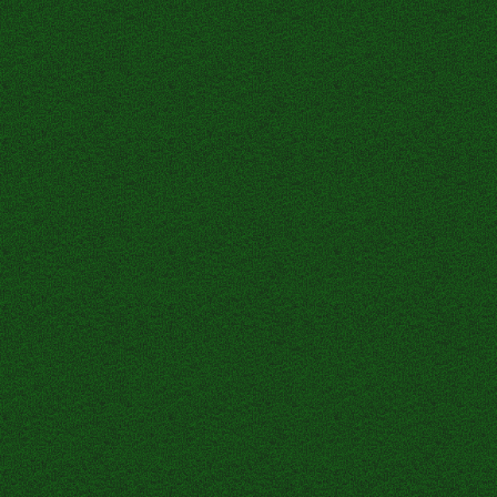
Pelin kulk
Jokainen p
kun on lait
seuraavast
Jos pelinap