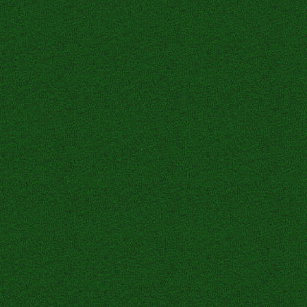
mutta, ku
päällimmäi
Pelin kulk
Jokainen p
kun on lait