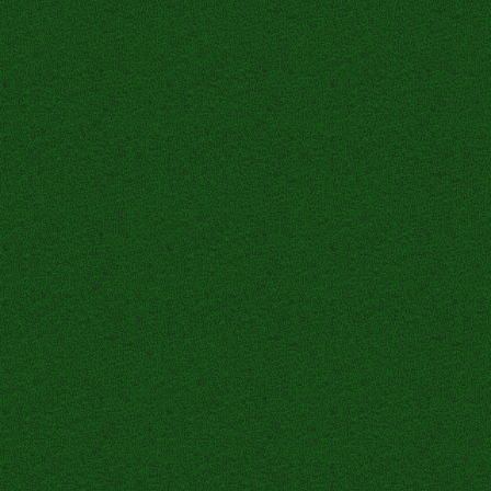
laattojen 
mietin viel
Ja vielä s
runsas pel
rakenteet