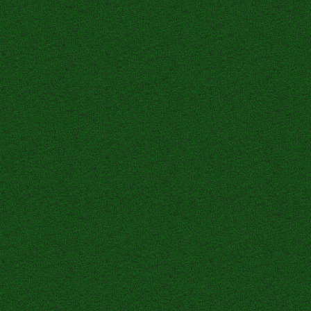
värisillä ja
Peliä pel
pelattuna, 
Lisäpistei