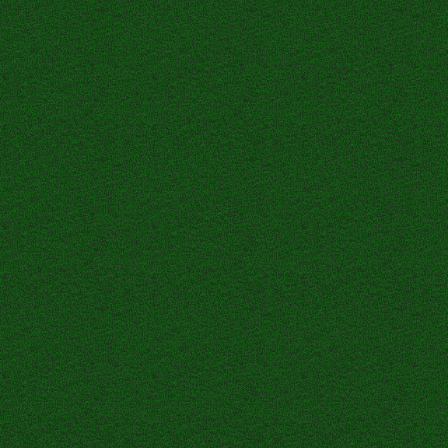
puolet pist
kolmanneks
saa neljän
napin, saa
hevosenken
kolmannes 