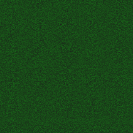
Lisä säänt
Jos on kol
vartiotorn
vaihtaa yht