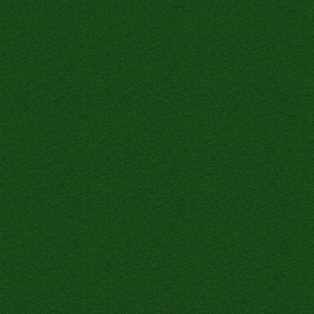
Pelaaja
samankorku
jos ei men
enemmän, 
pinoihin, m
päällimmäi