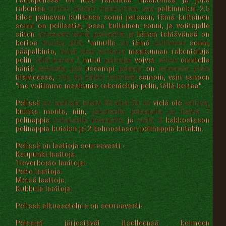
tässä nämä
Muistipeli 
Muistipeli 
ja avaruus
Muistipeli