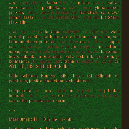
Minulla on
sivustosta
rakentuu mu
Muistipel
rakentelen 