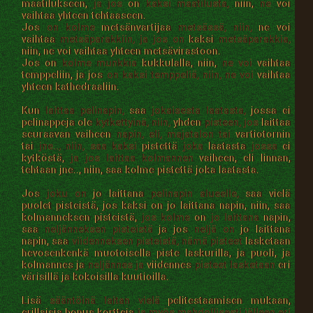
löytyy kak
pisteiksi, 
laatta par
määrittele
----