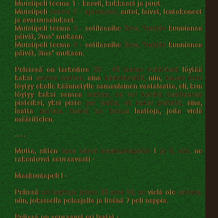
Sivu latau
Hei, suoma
02 / 2022 )
vieläkään 