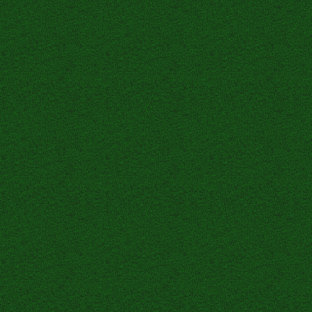
Lautapel
rakentaa e
kiloa pain
sonni on pe
sitten ann
kertoa mui