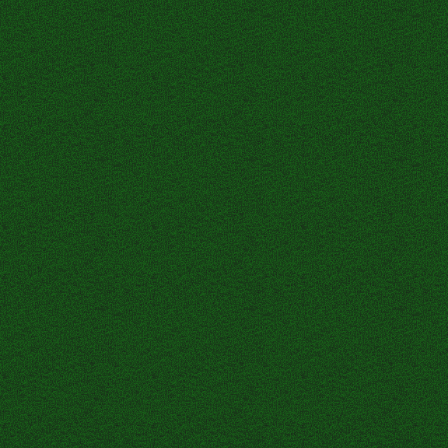
Pelissä on 
kuinka mon
pelinappia
pelinappia
Pelissä on 